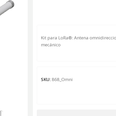
Kit para LoRa®: Antena omnidireccio
mecánico
SKU:
868_Omni