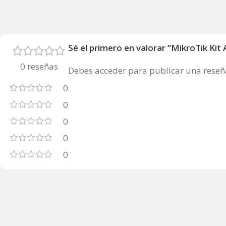
Sé el primero en valorar “MikroTik Kit
0 reseñas
Debes
acceder
para publicar una reseñ
0
0
0
0
0