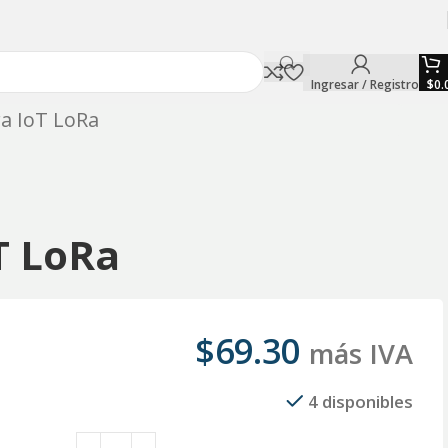
Ingresar / Registro
$
0.
ra IoT LoRa
T LoRa
$
69.30
más IVA
4 disponibles