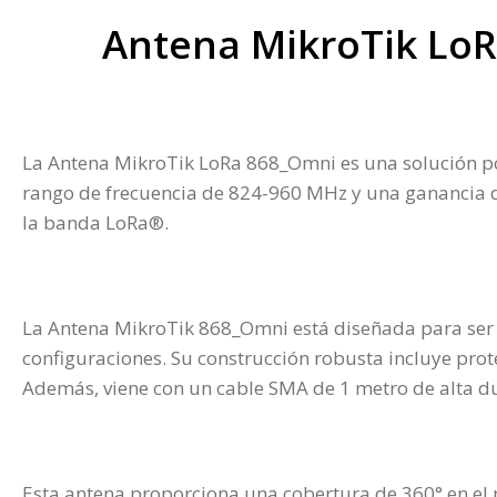
Antena MikroTik LoR
La Antena MikroTik LoRa 868_Omni es una solución pote
rango de frecuencia de 824-960 MHz y una ganancia de
la banda LoRa®.
La Antena MikroTik 868_Omni está diseñada para ser m
configuraciones. Su construcción robusta incluye prote
Además, viene con un cable SMA de 1 metro de alta d
Esta antena proporciona una cobertura de 360° en el p