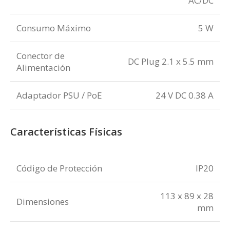
AC/DC
Consumo Máximo
5 W
Conector de
DC Plug 2.1 x 5.5 mm
Alimentación
Adaptador PSU / PoE
24 V DC 0.38 A
Características Físicas
Código de Protección
IP20
113 x 89 x 28
Dimensiones
mm