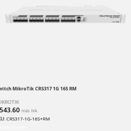
witch MikroTik CRS317 1G 16S RM
IKROTIK
543.60
más IVA
KU:
CRS317-1G-16S+RM
Añadir al carrito