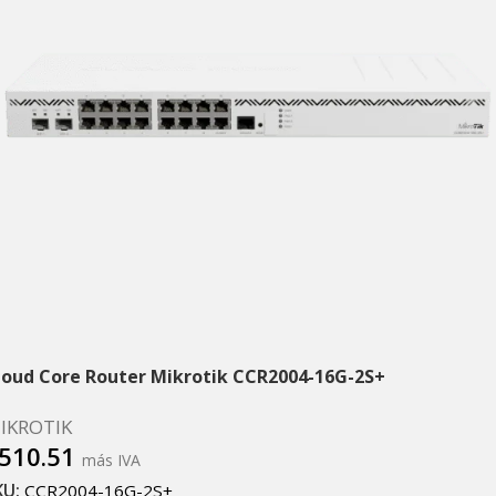
loud Core Router Mikrotik CCR2004-16G-2S+
IKROTIK
510.51
más IVA
KU:
CCR2004-16G-2S+