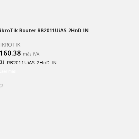
ikroTik Router RB2011UiAS-2HnD-IN
IKROTIK
160.38
más IVA
KU:
RB2011UiAS-2HnD-IN
Leer más