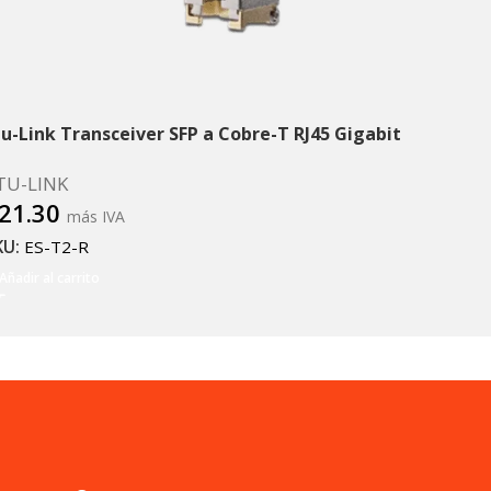
tu-Link Transceiver SFP a Cobre-T RJ45 Gigabit
TU-LINK
21.30
más IVA
KU:
ES-T2-R
Añadir al carrito