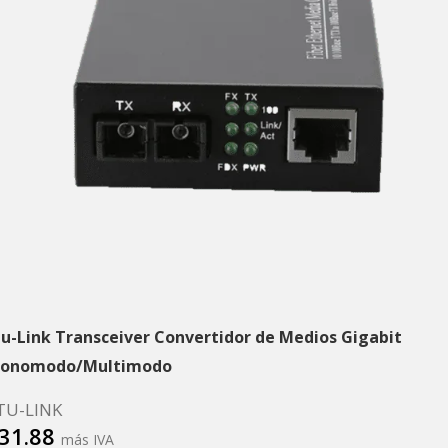
tu-Link Transceiver Convertidor de Medios Gigabit
onomodo/Multimodo
TU-LINK
31.88
más IVA