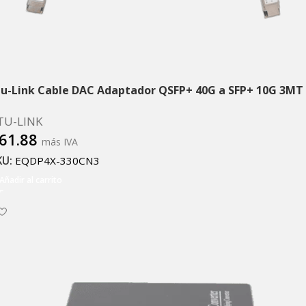
tu-Link Cable DAC Adaptador QSFP+ 40G a SFP+ 10G 3MT
TU-LINK
61.88
más IVA
KU:
EQDP4X-330CN3
Añadir al carrito