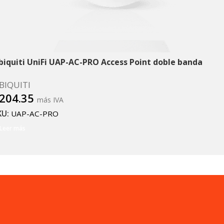
biquiti UniFi UAP-AC-PRO Access Point doble banda
BIQUITI
204.35
más IVA
KU:
UAP-AC-PRO
Leer más