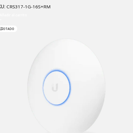
KU:
CRS317-1G-16S+RM
Añadir al carrito
AGOTADO