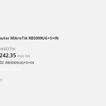
outer MikroTik RB5009UG+S+IN
IKROTIK
242.35
más IVA
KU:
RB5009UG+S+IN
Añadir al carrito