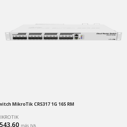
witch MikroTik CRS317 1G 16S RM
IKROTIK
543.60
más IVA