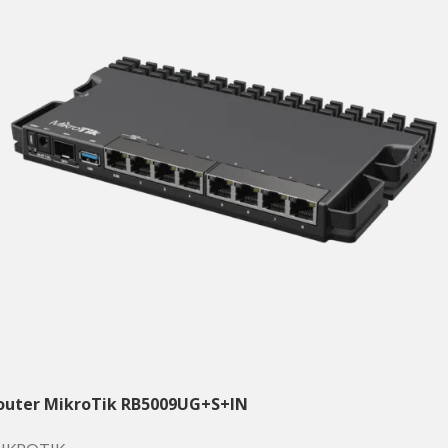
outer MikroTik RB5009UG+S+IN