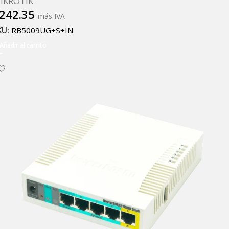
IKROTIK
242.35
más IVA
KU:
RB5009UG+S+IN
Añadir al carrito