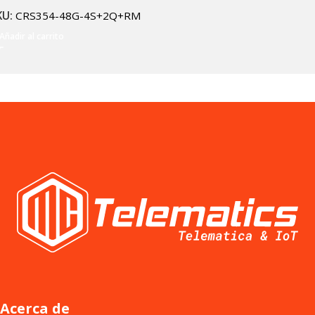
KU:
CRS354-48G-4S+2Q+RM
Añadir al carrito
Acerca de