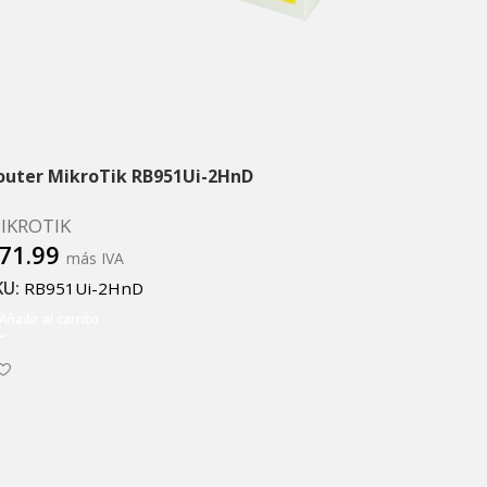
outer MikroTik RB951Ui-2HnD
IKROTIK
71.99
más IVA
KU:
RB951Ui-2HnD
Añadir al carrito