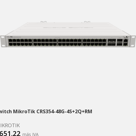
witch MikroTik CRS354-48G-4S+2Q+RM
IKROTIK
651.22
más IVA