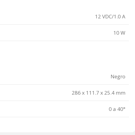
12 VDC/1.0 A
10 W
Negro
286 x 111.7 x 25.4 mm
0 a 40°