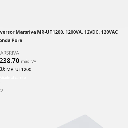
nversor Marsriva MR-UT1200, 1200VA, 12VDC, 120VAC
onda Pura
ARSRIVA
238.70
más IVA
KU:
MR-UT1200
Añadir al carrito