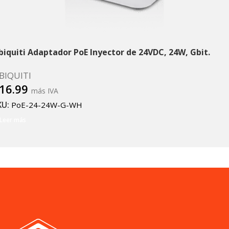
biquiti Adaptador PoE Inyector de 24VDC, 24W, Gbit.
BIQUITI
16.99
más IVA
KU:
PoE-24-24W-G-WH
Leer más