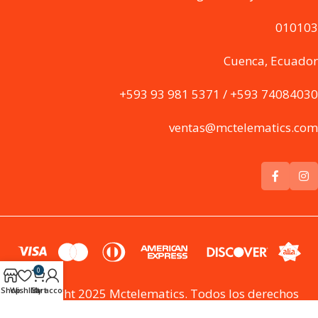
010103
Cuenca, Ecuador
+593 93 981 5371 / +593 74084030
ventas@mctelematics.com
0
Shop
Wishlist
Cart
My account
Copyright 2025 Mctelematics. Todos los derechos
reservados MC Telematics