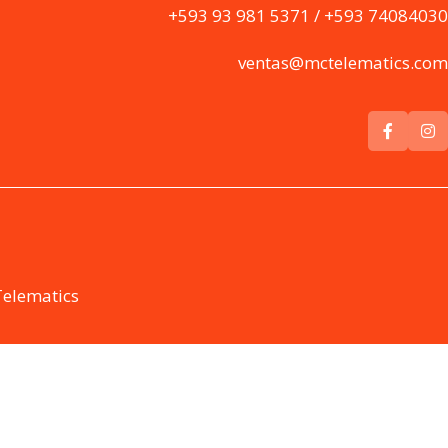
+593 93 981 5371 / +593 74084030
ventas@mctelematics.com
Telematics