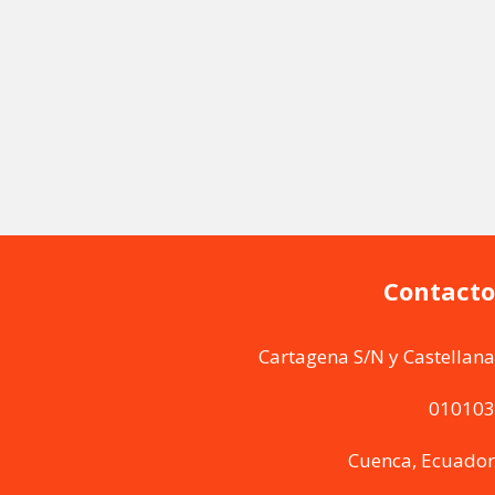
Contacto
Cartagena S/N y Castellana
010103
Cuenca, Ecuador