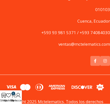
010103
Cuenca, Ecuador
+593 93 981 5371 / +593 74084030
ventas@mctelematics.com
0
Shop
Wishlist
Cart
My account
Copyright 2025 Mctelematics. Todos los derechos
reservados MC Telematics