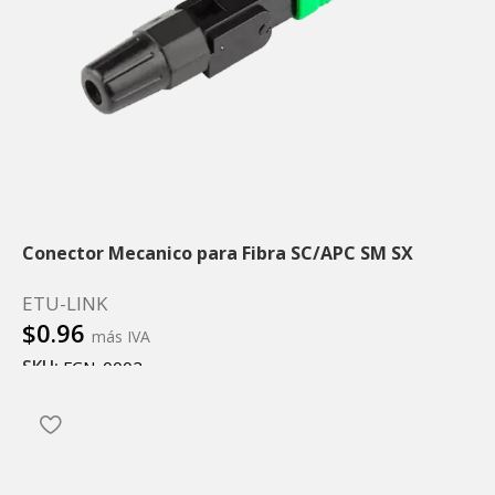
Conector Mecanico para Fibra SC/APC SM SX
ETU-LINK
$
0.96
más IVA
SKU:
FCN-0002
Añadir al carrito