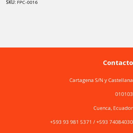
SKU:
FPC-0016
Añadir al carrito
Contacto
Cartagena S/N y Castellana
010103
Cuenca, Ecuador
+593 93 981 5371 / +593 74084030