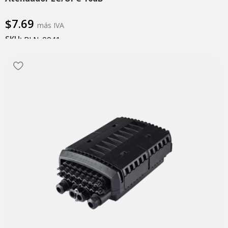
$
7.69
más IVA
SKU:
PLN-0041
Añadir al carrito