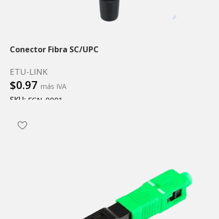
Conector Fibra SC/UPC
ETU-LINK
$
0.97
más IVA
SKU:
FCN-0001
Añadir al carrito