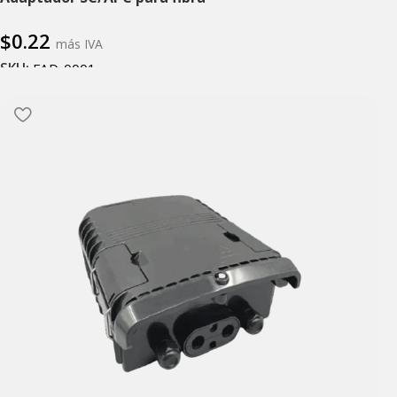
$
0.22
más IVA
SKU:
FAD-0001
Añadir al carrito