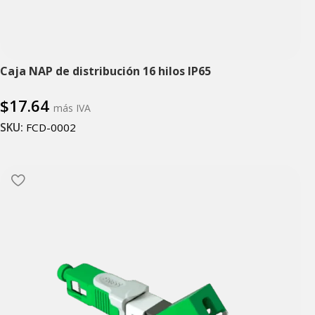
Caja NAP de distribución 16 hilos IP65
$
17.64
más IVA
SKU:
FCD-0002
Añadir al carrito