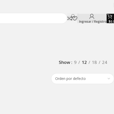
Ingresar / Registro
$
0.
Show
9
12
18
24