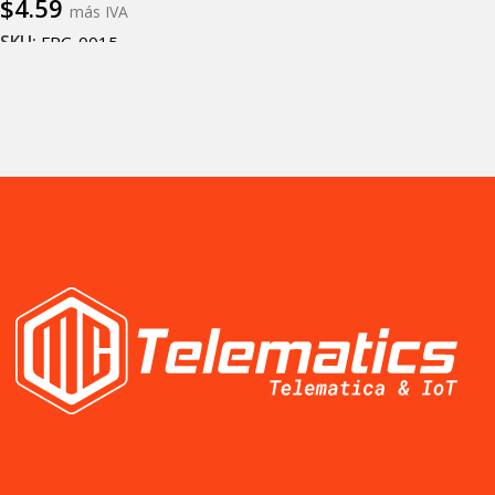
$
4.59
más IVA
SKU:
FPC-0015
Añadir al carrito