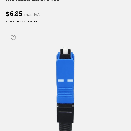
$
6.85
más IVA
SKU:
PLN-0042
Añadir al carrito