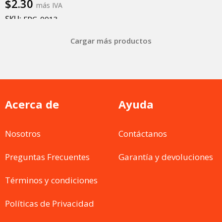
$
2.30
más IVA
SKU:
FPC-0013
Añadir al carrito
Cargar más productos
Acerca de
Ayuda
Nosotros
Contáctanos
Preguntas Frecuentes
Garantía y devoluciones
Términos y condiciones
Políticas de Privacidad