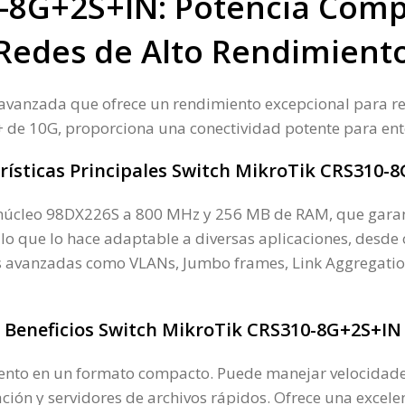
-8G+2S+IN: Potencia Compa
Redes de Alto Rendimient
vanzada que ofrece un rendimiento excepcional para rede
P+ de 10G, proporciona una conectividad potente para e
rísticas Principales Switch MikroTik CRS310-
úcleo 98DX226S a 800 MHz y 256 MB de RAM, que garantiz
lo que lo hace adaptable a diversas aplicaciones, desde 
s avanzadas como VLANs, Jumbo frames, Link Aggregatio
Beneficios Switch MikroTik CRS310-8G+2S+IN
miento en un formato compacto. Puede manejar velocidade
ión y servidores de archivos rápidos. Ofrece una excelent