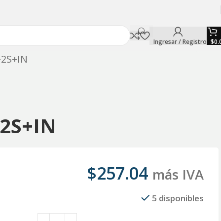
Ingresar / Registro
$
0.
+2S+IN
+2S+IN
$
257.04
más IVA
5 disponibles