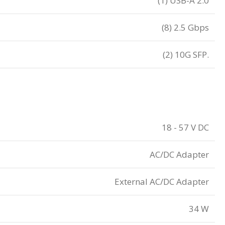
(1) USB-A 2.0
(8) 2.5 Gbps
(2) 10G SFP.
18 - 57 V DC
AC/DC Adapter
External AC/DC Adapter
34 W