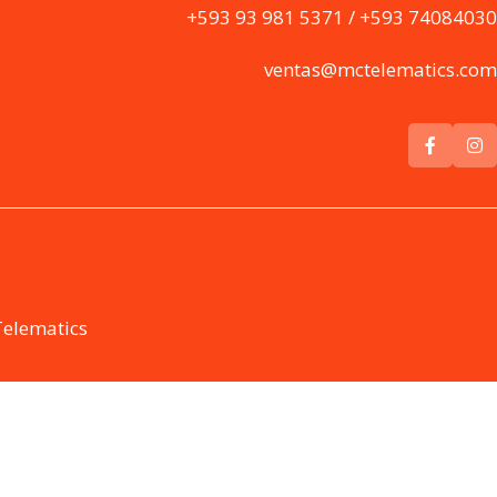
+593 93 981 5371 / +593 74084030
ventas@mctelematics.com
Telematics