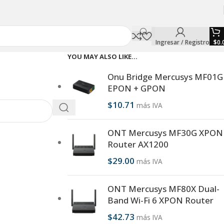
Ingresar / Registro
$
0.
YOU MAY ALSO LIKE…
Onu Bridge Mercusys MF01G
EPON + GPON
$
10.71
más IVA
ONT Mercusys MF30G XPON
Router AX1200
$
29.00
más IVA
ONT Mercusys MF80X Dual-
Band Wi-Fi 6 XPON Router
$
42.73
más IVA